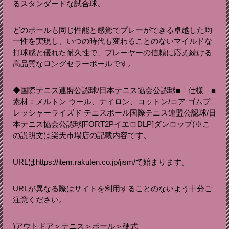
るスタンダードな試合球。
どのボールも同じ性能と感覚でプレーができる卓越した均
一性を実現し、いつの時代も変わることのないマイルドな
打球感と優れた耐久性で、プレーヤーの信頼に応え続ける
高品質なロングセラーボールです。
◆国際テニス連盟公認球/日本テニス協会公認球■ 仕様 ■
素材：メルトン ウール、ナイロン、コットン/コア ゴムプ
レッシャーライズド テニスボール国際テニス連盟公認球/日
本テニス協会公認球[FORT2PイエロDLP]ダンロップ(※こ
の説明文は楽天市場店の記載内容です。
URLはhttps://item.rakuten.co.jp/jism/で始まります。
URLが異なる際はサイトを利用することのないよう十分ご
注意ください。
)アウトドア＞テニス＞ボール＞硬式